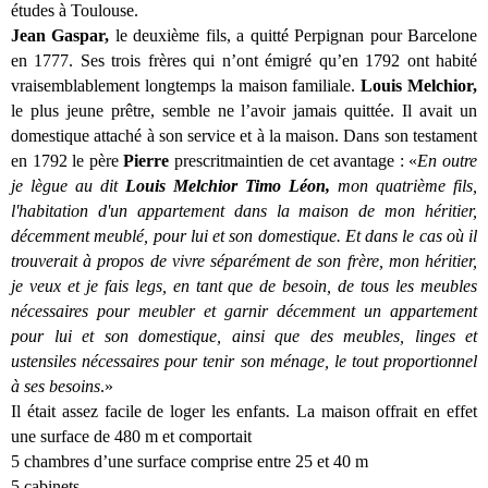
études à Toulouse.
Jean Gaspar,
le deuxième fils, a quitté Perpignan pour Barcelone
en 1777. Ses trois frères qui n’ont émigré qu’en 1792 ont habité
vraisemblablement longtemps la maison familiale.
Louis Melchior,
le plus jeune prêtre, semble ne l’avoir jamais quittée. Il avait un
domestique attaché à son service et à la maison. Dans son testament
en 1792 le père
Pierre
prescritmaintien de cet avantage : «
En outre
je lègue au dit
Louis Melchior Timo Léon,
mon quatrième fils,
l'habitation d'un appartement dans la maison de mon héritier,
décemment meublé, pour lui et son domestique. Et dans le cas où il
trouverait à propos de vivre séparément de son frère, mon héritier,
je veux et je fais legs, en tant que de besoin, de tous les meubles
nécessaires pour meubler et garnir décemment un appartement
pour lui et son domestique, ainsi que des meubles, linges et
ustensiles nécessaires pour tenir son ménage, le tout proportionnel
à ses besoins
.»
Il était assez facile de loger les enfants. La maison offrait en effet
une surface de 480 m et comportait
5 chambres d’une surface comprise entre 25 et 40 m
5 cabinets,