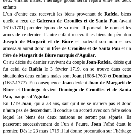
deux enfants males, l’héritage global serait réparti entre les deux
enfants.
L’un d’entre eux recevrait les biens provenant de
Rafela,
biens
quelle a reçu de
Galceran de Crouilles et de Santa Pau
(avant
1610-1701) premier époux de sa mère. Il porterait le nom et les
armes de ce dernier. L’autre enfant recevrait les biens du père don
Joseph de Margarit et de Biure
et porterait son nom et ses
armes.On aurait donc un frère de
Crouilles et de Santa Pau
et un
frère
de Margarit de Biure marquis d’Aguilar
.
Or au décès du dernier survivant du couple
Joan-Rafela
, décès qui
fut celui de
Rafela
le 3 février 1719, on se trouve dans cette
situationles deux enfants males sont
Joan
(1686-1763) et
Domingo
(1687-1777). En conséquence
Joan
devient
Joan de Margarit de
Biure
et
Domingo
devient
Domingo de Crouilles et de Santa
Pau,
marquis
d’Aguilar
.
En 1719
Joan
, qui a 33 ans, sait qu’il ne se mariera pas et donc
n’aura pas de descendant. Il conclue un accord avec son frère selon
lequel les biens des deux maisons ne seront pas séparés. Ils
passeront successivement de l’un à l’autre,
Joan
l’aîné étant le
premier.
Dés le 23 mars 1719 il lui donne procuration sur l’héritage