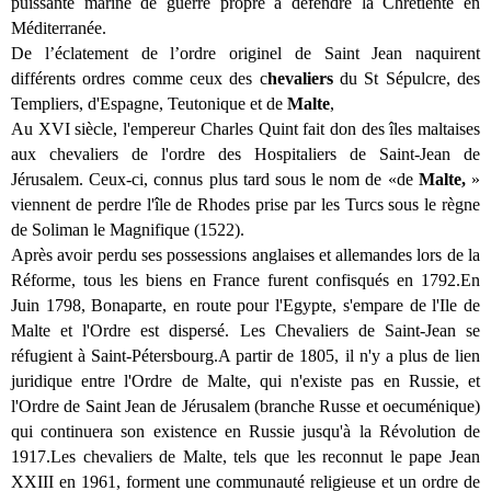
puissante marine de guerre propre à défendre la Chrétienté en
Méditerranée.
De l’éclatement de l’ordre originel de Saint Jean naquirent
différents ordres comme ceux des c
hevaliers
du St Sépulcre, des
Templiers, d'Espagne, Teutonique et de
Malte
,
Au XVI siècle, l'empereur Charles Quint fait don des îles maltaises
aux chevaliers de l'ordre des Hospitaliers de Saint-Jean de
Jérusalem. Ceux-ci, connus plus tard sous le nom de «de
Malte,
»
viennent de perdre l'île de Rhodes prise par les Turcs sous le règne
de Soliman le Magnifique (1522).
Après avoir perdu ses possessions anglaises et allemandes lors de la
Réforme, tous les biens en France furent confisqués en 1792.En
Juin 1798, Bonaparte, en route pour l'Egypte, s'empare de l'Ile de
Malte et l'Ordre est dispersé. Les Chevaliers de Saint-Jean se
réfugient à Saint-Pétersbourg.A partir de 1805, il n'y a plus de lien
juridique entre l'Ordre de Malte, qui n'existe pas en Russie, et
l'Ordre de Saint Jean de Jérusalem (branche Russe et oecuménique)
qui continuera son existence en Russie jusqu'à la Révolution de
1917.Les chevaliers de Malte, tels que les reconnut le pape Jean
XXIII en 1961, forment une communauté religieuse et un ordre de