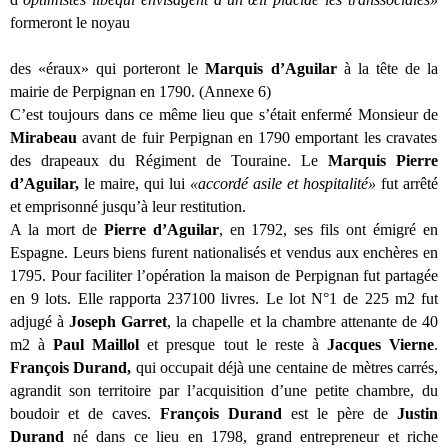
formeront le noyau
des «éraux» qui porteront le
Marquis d’Aguilar
à la tête de la
mairie de Perpignan en 1790. (Annexe 6)
C’est toujours dans ce même lieu que s’était enfermé Monsieur de
Mirabeau
avant de fuir Perpignan en 1790 emportant les cravates
des drapeaux du Régiment de Touraine. Le
Marquis Pierre
d’Aguilar,
le maire, qui lui
«accordé asile et hospitalité»
fut arrêté
et emprisonné jusqu’à leur restitution.
A la mort de
Pierre d’Aguilar
, en 1792, ses fils ont émigré en
Espagne. Leurs biens furent nationalisés et vendus aux enchères en
1795. Pour faciliter l’opération la maison de Perpignan fut partagée
en 9 lots. Elle rapporta 237100 livres. Le lot N°1 de 225 m2 fut
adjugé à
Joseph Garret
, la chapelle et la chambre attenante de 40
m2 à
Paul Maillol
et presque tout le reste à
Jacques Vierne
.
François Durand,
qui occupait déjà une centaine de mètres carrés,
agrandit son territoire par l’acquisition d’une petite chambre, du
boudoir et de caves.
François Durand
est le père de
Justin
Durand
né dans ce lieu en 1798, grand entrepreneur et riche