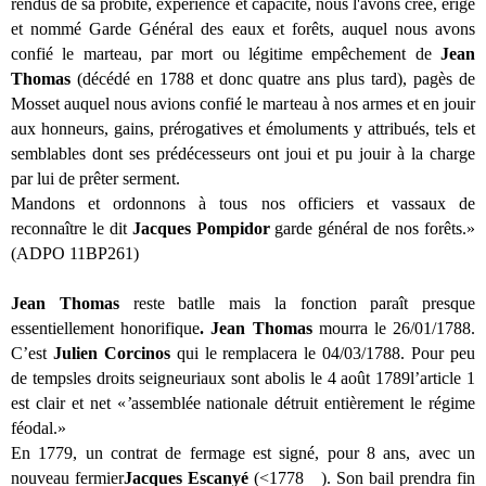
rendus de sa probité, expérience et capacité, nous l'avons créé, érigé
et nommé Garde Général des eaux et forêts, auquel nous avons
confié le marteau, par mort ou légitime empêchement de
Jean
Thomas
(décédé en 1788 et donc quatre ans plus tard), pagès de
Mosset auquel nous avions confié le marteau à nos armes et en jouir
aux honneurs, gains, prérogatives et émoluments y attribués, tels et
semblables dont ses prédécesseurs ont joui et pu jouir à la charge
par lui de prêter serment.
Mandons et ordonnons à tous nos officiers et vassaux de
reconnaître le dit
Jacques Pompidor
garde général de nos forêts.»
(ADPO 11BP261)
Jean Thomas
reste batlle mais la fonction paraît presque
essentiellement honorifique
. Jean Thomas
mourra le 26/01/1788.
C’est
Julien Corcinos
qui le remplacera le
04/03/1788. Pour peu
de tempsles droits seigneuriaux sont abolis le 4 août 1789l’article 1
est clair et net «
’
assemblée nationale détruit entièrement le régime
féodal.»
En 1779, un contrat de fermage est signé, pour 8 ans, avec un
nouveau fermier
Jacques Escanyé
(<1778 ). Son bail prendra fin