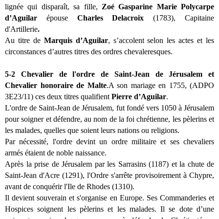
lignée qui disparaît, sa fille,
Zoé Gasparine Marie Polycarpe
d’Aguilar
épouse
Charles Delacroix
(1783), Capitaine
d'Artillerie
.
Au titre de
Marquis d’Aguilar
, s’accolent selon les actes et les
circonstances d’autres titres des ordres chevaleresques.
5-2 Chevalier de l'ordre de Saint-Jean de Jérusalem et
Chevalier honoraire de Malte
.A son mariage en 1755,
(ADPO
3E23/11) ces deux titres qualifient
Pierre d’Aguilar
.
L'ordre de Saint-Jean de Jérusalem, fut fondé vers 1050 à Jérusalem
pour soigner et défendre, au nom de la foi chrétienne, les pèlerins et
les malades, quelles que soient leurs nations ou religions.
Par nécessité, l'ordre devint un ordre militaire et ses chevaliers
armés étaient de noble naissance.
Après la prise de Jérusalem par les Sarrasins (1187) et la chute de
Saint-Jean d'Acre (1291), l'Ordre s'arrête provisoirement à Chypre,
avant de conquérir l'Ile de Rhodes (1310).
Il devient souverain et s'organise en Europe. Ses Commanderies et
Hospices soignent les pèlerins et les malades. Il se dote d’une