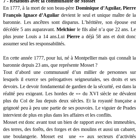
7 - Relations avec la communauté de Mosset
En 1777, à la mort de son beau-père
Dominique d’Aguilar, Pierre
François Ignace d’Aguilar
devient le seul et unique maître de la
baronnie. Les ancêtres sont disparus. L’héritière, son épouse est
décédée 5 ans auparavant.
Melchior
le fils aîné n’a que 22 ans. Le
plus jeune Louis a 14 ans.Lui
Pierre
a déjà 58 ans et doit donc
assumer seul les responsabilités.
En cette année 1777, pour lui, né à Montpellier mais qui connaît la
baronnie depuis 23 ans, que représente Mosset ?
Tout d’abord une communauté d’un millier de personnes sur
lesquels il exerce ses prérogatives seigneuriales, ses droits et ses
devoirs. Le devoir fondamental de gardien de la sécurité, est dans la
réalité peu exigeant. Les hordes de «» du XVI siècle ne dévalent
plus du Col de Jau depuis deux siècles. Et la royauté française a
grignoté peu à peu une partie de ses pouvoirs. Le viguier de Prades
intervient de plus en plus dans les affaires et les conflits.
Mosset est donc avant tout un bien de rapport avec des immeubles,
des terres, des forêts, des forges et des moulins et aussi un cabaret,
une boulangerie. Mosset est une «» aux secteurs d’activités