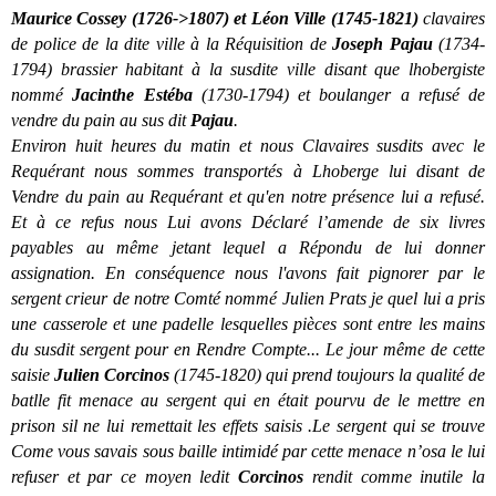
Maurice Cossey (1726->1807) et Léon Ville (1745-1821)
clavaires
de police de la dite ville à la Réquisition de
Joseph Pajau
(1734-
1794) brassier habitant à la susdite ville disant que lhobergiste
nommé
Jacinthe Estéba
(1730-1794) et boulanger a refusé de
vendre du pain au sus dit
Pajau
.
Environ huit heures du matin et nous Clavaires susdits avec le
Requérant nous sommes transportés à Lhoberge lui disant de
Vendre du pain au Requérant et qu'en notre présence lui a refusé.
Et à ce refus nous Lui avons Déclaré l’amende de six livres
payables au même jetant lequel a Répondu de lui donner
assignation. En conséquence nous l'avons fait pignorer par le
sergent crieur de notre Comté nommé Julien Prats je quel lui a pris
une casserole et une padelle lesquelles pièces sont entre les mains
du susdit sergent pour en Rendre Compte... Le jour même de cette
saisie
Julien Corcinos
(1745-1820)
qui prend toujours la qualité de
batlle fit menace au sergent qui en était pourvu de le mettre en
prison sil ne lui remettait les effets saisis .Le sergent qui se trouve
Come vous savais sous baille intimidé par cette menace n’osa le lui
refuser et par ce moyen ledit
Corcinos
rendit comme inutile la