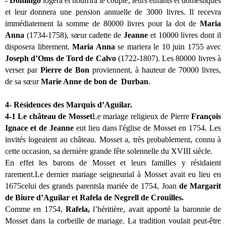
- Domingo
logera et nourrira le couple, leurs enfants et domestiques
et leur donnera une pension annuelle de 3000 livres. Il recevra
immédiatement la somme de 80000 livres pour la dot de
Maria
Anna
(1734-1758), sœur cadette de
Jeanne
et 10000 livres dont il
disposera librement.
Maria Anna
se mariera le 10 juin 1755 avec
Joseph d’Oms de Tord de Calvo
(1722-1807). Les 80000 livres à
verser par
Pierre de Bon
proviennent, à hauteur de 70000 livres,
de sa sœur
Marie Anne de bon de Durban
.
4- Résidences des Marquis d’Aguilar.
4-1
Le château de Mosset
Le mariage religieux de Pierre
François
Ignace et de Jeanne
eut lieu dans l'église de Mosset en 1754. Les
invités logeaient au château. Mosset a, très probablement, connu à
cette occasion, sa dernière grande fête solennelle du XVIII siècle.
En effet les barons de Mosset et leurs familles y résidaient
rarement.Le dernier mariage seigneurial à Mosset avait eu lieu en
1675celui des grands parentsla mariée de 1754, Joan
de Margarit
de Biure d’Aguilar et
Rafela de Negrell de Crouilles.
Comme en 1754,
Rafela,
l’héritière, avait apporté la baronnie de
Mosset dans la corbeille de mariage. La tradition voulait peut-être