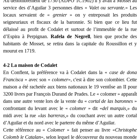
Au dénombrement de 1730 (ADPO 1C1902) il y avait à Mosset au
service des d’Aguilar 3 personnes dites «
Valet ou servante.
» Les
locaux servaient de «
grenier
» on y entreposait les produits
seigneuriaux et fiscaux de la baronnie. Si bien que ce lieu fut
délaissé au profit de Codalet et surtout de l’immeuble de la rue
d’Espira à Perpignan.
Rafela de Negrell
, bien que proche des
habitants de Mosset, se retira dans la capitale du Roussillon et y
mourut en 1719.
4-2
La maison de Codalet
En Conflent, la préférence va à Codalet dans la «
case de dona
Francisca
» avec son «
colomer
», c'est à dire son colombier. Cette
maison a été rachetée aux biens nationaux le 19 ventôse an II pour
3200 livres par François Durand de Prades. Le « colomer » apparaît
dans une autre vente lors de la vente du «
cortal de las baronnes
»
confrontant du levant avec le «
colomer
» dit «
del marquis,»
du
midi avec la rue
«las barreras,»
du couchant avec un autre cortal
d’Aguilar et du nord avec le parterre du même d’Aguilar
.
Cette référence au «
Colomer
» fait penser au livre «
Christophe
Colomb le Catalan
», selon lequel le découvreur du nouveau monde