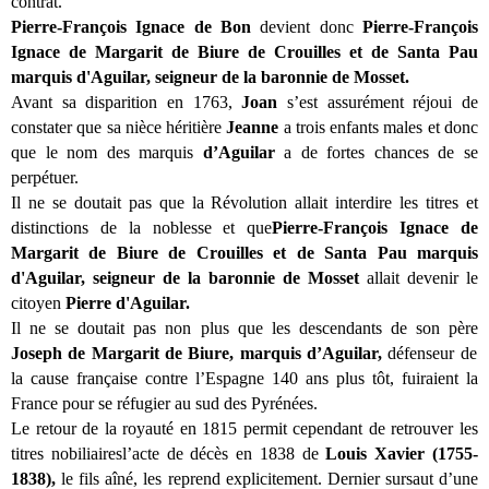
contrat.
Pierre-François Ignace de Bon
devient donc
Pierre-François
Ignace de Margarit de Biure
de
Crouilles et de Santa Pau
marquis d'Aguilar, seigneur de la baronnie de Mosset.
Avant sa disparition en 1763,
Joan
s’est assurément réjoui de
constater que sa nièce héritière
Jeanne
a trois enfants males et donc
que le nom des marquis
d’Aguilar
a de fortes chances de se
perpétuer.
Il ne se doutait pas que la Révolution allait interdire les titres et
distinctions de la noblesse et que
Pierre-François Ignace de
Margarit de Biure
de
Crouilles et de Santa Pau marquis
d'Aguilar, seigneur de la baronnie de Mosset
allait devenir le
citoyen
Pierre d'Aguilar.
Il ne se doutait pas non plus que les descendants de son père
Joseph de Margarit de Biure, marquis d’Aguilar,
défenseur de
la cause française contre l’Espagne 140 ans plus tôt, fuiraient la
France pour se réfugier au sud des Pyrénées.
Le retour de la royauté en 1815 permit cependant de retrouver les
titres nobiliairesl’acte de décès en 1838 de
Louis Xavier (1755-
1838),
le fils aîné, les reprend explicitement. Dernier sursaut d’une