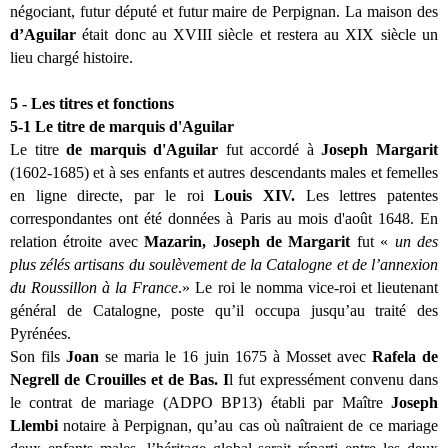
négociant, futur député et futur maire de Perpignan. La maison des
d’Aguilar
était donc au XVIII siècle et restera au XIX siècle un
lieu chargé histoire.
5 -
Les titres
et fonctions
5-1 Le titre de marquis d'Aguilar
Le titre
de marquis d'Aguilar
fut accordé à
Joseph
Margarit
(1602-1685) et à ses enfants et autres descendants males et femelles
en ligne directe, par le roi
Louis XIV.
Les lettres patentes
correspondantes ont été données à Paris au mois d'août 1648. En
relation étroite avec
Mazarin, Joseph de Margarit
fut «
un des
plus zélés artisans du soulèvement de la Catalogne et de l’annexion
du Roussillon à la France
.» Le roi le nomma vice-roi et lieutenant
général de Catalogne, poste qu’il occupa jusqu’au traité des
Pyrénées.
Son fils
Joan
se maria
le 16 juin 1675 à Mosset avec
Rafela de
Negrell de Crouilles et de Bas. I
l fut expressément convenu dans
le contrat de mariage (ADPO BP13) établi par Maître
Joseph
Llembi
notaire à Perpignan, qu’au cas où naîtraient de ce mariage