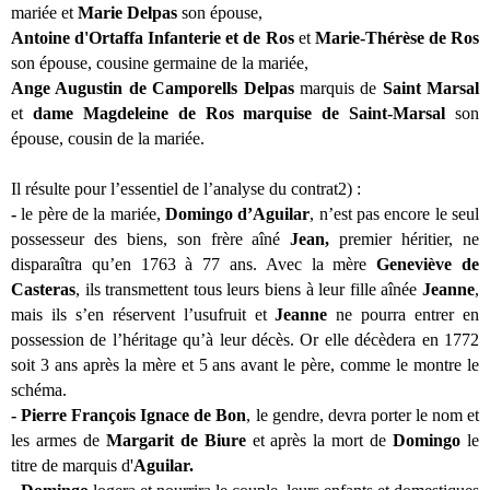
mariée et
Marie Delpas
son épouse,
Antoine d'Ortaffa Infanterie et de Ros
et
Marie-Thérèse de Ros
son épouse, cousine germaine de la mariée,
Ange Augustin de Camporells Delpas
marquis de
Saint Marsal
et
dame Magdeleine de Ros marquise de Saint-Marsal
son
épouse, cousin de la mariée.
Il résulte pour l’essentiel de l’analyse du contrat2) :
-
le père de la mariée,
Domingo d’Aguilar
, n’est pas encore le seul
possesseur des biens, son frère aîné
Jean,
premier héritier,
ne
disparaîtra qu’en 1763 à 77 ans. Avec la mère
Geneviève de
Casteras
, ils transmettent tous leurs biens à leur fille aînée
Jeanne
,
mais ils s’en réservent l’usufruit et
Jeanne
ne pourra entrer en
possession de l’héritage qu’à leur décès. Or elle décèdera en 1772
soit 3 ans après la mère et 5 ans avant le père, comme le montre le
schéma.
- Pierre François Ignace de Bon
, le gendre, devra porter le nom et
les armes de
Margarit de Biure
et après la mort de
Domingo
le
titre de marquis d'
Aguilar.