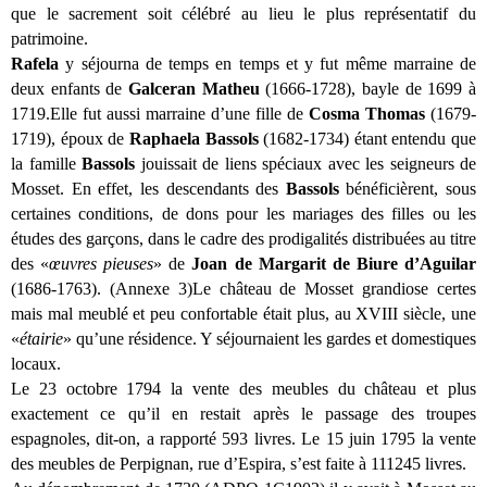
que le sacrement soit célébré au lieu le plus représentatif du
patrimoine.
Rafela
y séjourna de temps en temps et y fut même marraine de
deux enfants de
Galceran Matheu
(1666-1728), bayle de 1699 à
1719.Elle fut aussi marraine d’une fille de
Cosma Thomas
(1679-
1719), époux de
Raphaela Bassols
(1682-1734) étant entendu que
la famille
Bassols
jouissait de liens spéciaux avec les seigneurs de
Mosset. En effet, les descendants des
Bassols
bénéficièrent, sous
certaines conditions, de dons pour les mariages des filles ou les
études des garçons, dans le cadre des prodigalités distribuées au titre
des «
œuvres pieuses
» de
Joan de Margarit de Biure d’Aguilar
(1686-1763). (Annexe 3)Le château de Mosset grandiose certes
mais mal meublé et peu confortable était plus, au XVIII siècle, une
«
étairie
» qu’une résidence. Y séjournaient les gardes et domestiques
locaux.
Le 23 octobre 1794 la vente des meubles du château et plus
exactement ce qu’il en restait après le passage des troupes
espagnoles, dit-on, a rapporté 593 livres. Le 15 juin 1795 la vente
des meubles de Perpignan, rue d’Espira, s’est faite à 111245 livres.