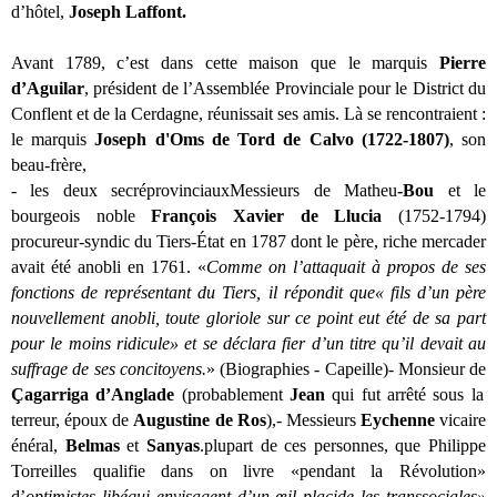
d’hôtel,
Joseph Laffont.
Avant 1789, c’est dans cette maison que le marquis
Pierre
d’Aguilar
, président de l’Assemblée Provinciale pour le District du
Conflent et de la Cerdagne, réunissait ses amis. Là se rencontraient :
le marquis
Joseph d'Oms de Tord de Calvo (1722-1807)
, son
beau-frère,
- les deux secréprovinciauxMessieurs de Matheu
-Bou
et le
bourgeois noble
François Xavier de Llucia
(1752-1794)
procureur-syndic du Tiers-État en 1787 dont le père, riche mercader
avait été anobli en 1761. «
Comme on l’attaquait à propos de ses
fonctions de représentant du Tiers, il répondit que« fils d’un père
nouvellement anobli, toute gloriole sur ce point eut été de sa part
pour le moins ridicule» et se déclara fier d’un titre qu’il devait au
suffrage de ses concitoyens.
» (Biographies - Capeille)- Monsieur de
Çagarriga d’Anglade
(probablement
Jean
qui fut arrêté sous la
terreur, époux de
Augustine de Ros
),- Messieurs
Eychenne
vicaire
énéral,
Belmas
et
Sanyas
.plupart de ces personnes, que Philippe
Torreilles qualifie dans on livre «pendant la Révolution»
d’
optimistes libéqui envisagent d’un œil placide les transsociales»