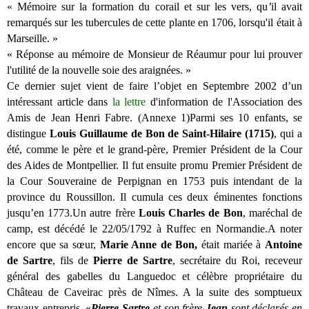
« Mémoire sur la formation du corail et sur les vers, qu
’
il avait
remarqués sur les tubercules de cette plante en 1706, lorsqu'il était à
Marseille. »
« Réponse au mémoire de Monsieur de Réaumur pour lui prouver
l'utilité de la nouvelle soie des araignées. »
Ce dernier sujet vient de faire l’objet en Septembre 2002 d’un
intéressant article dans
la lettre
d'information de l'Association des
Amis de Jean Henri Fabre. (Annexe 1)Parmi ses 10 enfants, se
distingue
Louis Guillaume de Bon de Saint-Hilaire (1715)
, qui a
été, comme le père et le grand-père, Premier Président de la Cour
des Aides de Montpellier. Il fut ensuite promu Premier Président de
la Cour Souveraine de Perpignan en 1753 puis intendant de la
province du Roussillon. Il cumula ces deux éminentes fonctions
jusqu’en 1773.Un autre frère
Louis Charles de Bon
, maréchal de
camp, est décédé le 22/05/1792 à Ruffec en Normandie.A noter
encore que sa sœur,
Marie Anne de Bon,
était mariée à
Antoine
de Sartre
, fils de
Pierre de Sartre
, secrétaire du Roi, receveur
général des gabelles du Languedoc et célèbre propriétaire du
Château de Caveirac près de Nîmes. A la suite des somptueux
travaux entrepris, «
Pierre Sartre
et son frère
Jean
sont déclarés en