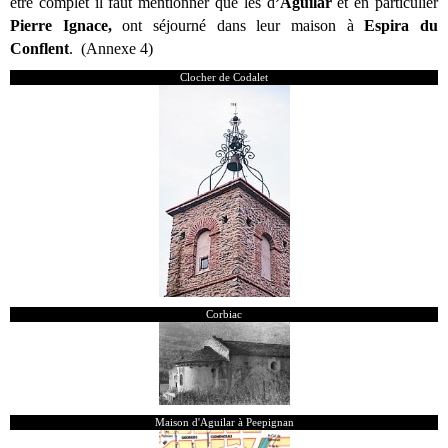
être complet il faut mentionner que les d
’Aguilar
et en particulier
Pierre Ignace,
ont séjourné dans leur maison à
Espira du
Conflent
. (Annexe 4)
Clocher de Codalet
Corbiac
Maison d'Aguilar à Peepignan