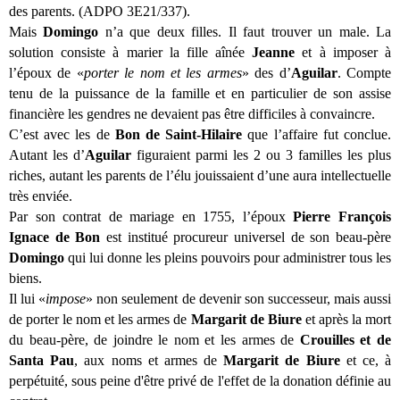
des parents. (ADPO 3E21/337).
Mais
Domingo
n’a que deux filles. Il faut trouver un male. La
solution consiste à marier la fille aînée
Jeanne
et à imposer à
l’époux de «
porter le nom et les armes
» des d’
Aguilar
. Compte
tenu de la puissance de la famille et en particulier de son assise
financière les gendres ne devaient pas être difficiles à convaincre.
C’est avec les de
Bon de Saint-Hilaire
que l’affaire fut conclue.
Autant les d’
Aguilar
figuraient parmi les 2 ou 3 familles les plus
riches, autant les parents de l’élu jouissaient d’une aura intellectuelle
très enviée.
Par son contrat de mariage en 1755, l’époux
Pierre François
Ignace de Bon
est institué procureur universel de son beau-père
Domingo
qui lui donne les pleins pouvoirs pour administrer tous les
biens.
Il lui «
impose
» non seulement de devenir son successeur, mais aussi
de porter le nom et les armes de
Margarit de Biure
et après la mort
du beau-père, de joindre le nom et les armes de
Crouilles et de
Santa Pau
, aux noms et armes de
Margarit de Biure
et ce, à
perpétuité, sous peine d'être privé de l'effet de la donation définie au