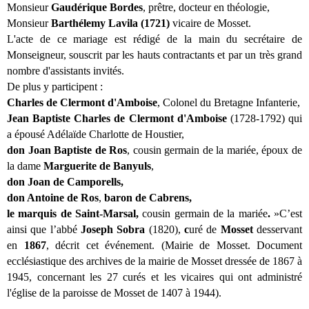
Monsieur
Gaudérique Bordes
, prêtre, docteur en théologie,
Monsieur
Barthélemy Lavila (1721)
vicaire de Mosset.
L'acte de ce mariage est rédigé de la main du secrétaire de
Monseigneur, souscrit par les hauts contractants et par un très grand
nombre d'assistants invités.
De plus y participent :
Charles de Clermont d'Amboise
, Colonel du Bretagne Infanterie,
Jean Baptiste Charles de Clermont d'Amboise
(1728-1792) qui
a épousé Adélaïde Charlotte de Houstier,
don Joan Baptiste de Ros
, cousin germain de la mariée, époux de
la dame
Marguerite de Banyuls
,
don Joan de Camporells,
don Antoine de Ros
,
baron de Cabrens,
le marquis de Saint-Marsal,
cousin germain de la mariée
.
»C’est
ainsi que l’abbé
Joseph Sobra
(1820),
c
uré de
Mosset
desservant
en
1867
, décrit cet événement. (Mairie de Mosset. Document
ecclésiastique des archives de la mairie de Mosset dressée de 1867 à
1945, concernant les 27 curés et les vicaires qui ont administré
l'église de la paroisse de Mosset de 1407 à 1944).