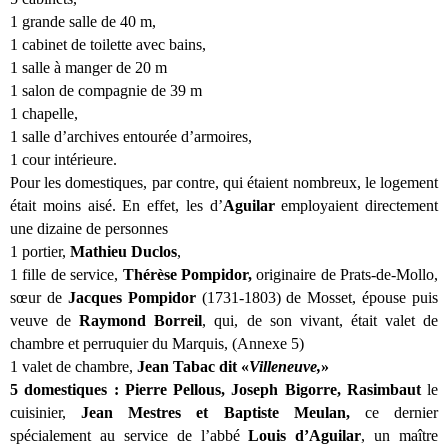
1 grande salle de 40 m,
1 cabinet de toilette avec bains,
1 salle à manger de 20 m
1 salon de compagnie de 39 m
1 chapelle,
1 salle d’archives entourée d’armoires,
1 cour intérieure.
Pour les domestiques, par contre, qui étaient nombreux, le logement
était moins aisé. En effet, les d’
Aguilar
employaient directement
une dizaine de personnes
1 portier,
Mathieu Duclos
,
1 fille de service,
Thérèse Pompidor,
originaire de Prats-de-Mollo,
sœur de
Jacques Pompidor
(1731-1803) de Mosset, épouse puis
veuve de
Raymond Borreil
, qui, de son vivant, était valet de
chambre et perruquier du Marquis, (Annexe 5)
1 valet de chambre,
Jean Tabac dit «
Villeneuve,
»
5 domestiques : Pierre Pellous, Joseph Bigorre, Rasimbaut
le
cuisinier,
Jean Mestres et Baptiste Meulan,
ce dernier
spécialement au service de l’abbé
Louis
d’Aguilar
, un maître