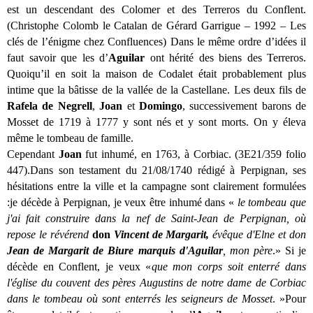
est un descendant des Colomer et des Terreros du Conflent.
(Christophe Colomb le Catalan de Gérard Garrigue – 1992 – Les
clés de l’énigme chez Confluences) Dans le même ordre d’idées il
faut savoir que les d’
Aguilar
ont hérité des biens des Terreros.
Quoiqu’il en soit la maison de Codalet était probablement plus
intime que la bâtisse de la vallée de la Castellane. Les deux fils de
Rafela de Negrell
,
Joan
et
Domingo
, successivement barons de
Mosset de 1719 à 1777 y sont nés et y sont morts. On y éleva
même le tombeau de famille.
Cependant
Joan
fut inhumé, en 1763, à Corbiac. (3E21/359 folio
447).Dans son testament du 21/08/1740
rédigé à Perpignan, ses
hésitations entre la ville et la campagne sont clairement formulées
:je décède à Perpignan, je veux être inhumé dans «
le tombeau que
j'ai fait construire dans la nef de Saint-Jean de Perpignan, où
repose le révérend
don
Vincent de Margarit,
évêque d'Elne et don
Jean de Margarit de Biure marquis d'Aguilar
, mon père
.» Si je
décède en Conflent, je veux «
que mon corps soit enterré dans
l'église du couvent des pères Augustins de notre dame de Corbiac
dans le tombeau où sont enterrés les seigneurs de Mosset
. »Pour