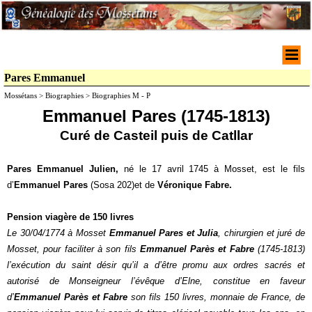
Pares Emmanuel
Mossétans > Biographies > Biographies M - P
Emmanuel Pares (1745-1813)
Curé de Casteil puis de Catllar
Pares Emmanuel Julien,
né le 17 avril 1745 à Mosset, est le fils
d’
Emmanuel Pares
(Sosa 202)et de
Véronique Fabre.
Pension viagère de 150 livres
Le 30/04/1774 à Mosset
Emmanuel Pares et Julia
, chirurgien et juré de
Mosset, pour faciliter à son fils
Emmanuel Parès et Fabre
(1745-1813)
l’exécution du saint désir qu’il a d’être promu aux ordres sacrés et
autorisé de Monseigneur l’évêque d’Elne, constitue en faveur
d’
Emmanuel Parès et Fabre
son fils 150 livres, monnaie de France, de