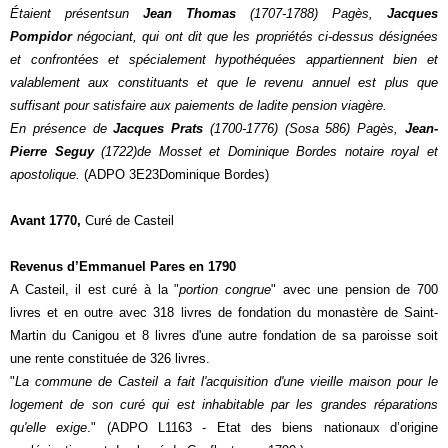
Étaient présentsun
Jean Thomas
(1707-1788) Pagès,
Jacques
Pompidor
négociant, qui ont dit que les propriétés ci-dessus désignées
et confrontées et spécialement hypothéquées appartiennent bien et
valablement aux constituants et que le revenu annuel est plus que
suffisant pour satisfaire aux paiements de ladite pension viagère.
En présence de
Jacques Prats
(1700-1776) (Sosa 586) Pagès,
Jean-
Pierre Seguy
(1722)de Mosset et Dominique Bordes notaire royal et
apostolique.
(ADPO 3E23Dominique Bordes)
Avant 1770,
Curé de Casteil
Revenus d’Emmanuel Pares en 1790
A Casteil, il est curé à la "
portion congrue
" avec une pension de 700
livres et en outre avec 318 livres de fondation du monastère de Saint-
Martin du Canigou et 8 livres d'une autre fondation de sa paroisse soit
une rente constituée de 326 livres.
"
La commune de Casteil a fait l'acquisition d'une vieille maison pour le
logement de son curé qui est inhabitable par les grandes réparations
qu'elle exige
." (ADPO L1163 - Etat des biens nationaux d’origine