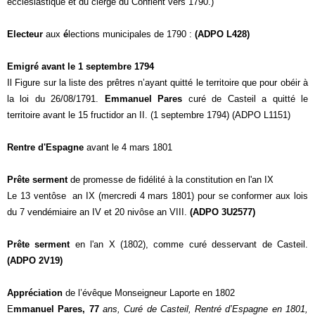
ecclésiastique et du clergé du Conflent vers 1790.)
Electeur
aux
é
lections municipales de 1790 :
(ADPO L428)
Emigré avant le 1 septembre 1794
Il Figure sur la liste des prêtres n’ayant quitté le territoire que pour obéir à
la loi du 26/08/1791.
Emmanuel Pares
curé de Casteil a quitté le
territoire avant le 15 fructidor an II. (1 septembre 1794) (ADPO L1151)
Rentre d'Espagne
avant le 4 mars 1801
Prête serment
de promesse de fidélité à la constitution en l'an IX
Le 13 ventôse an IX (
mercredi 4 mars 1801
) pour se conformer aux lois
du 7 vendémiaire an IV et 20 nivôse an VIII.
(ADPO 3U2577)
Prête serment
en l'an X (1802), comme curé desservant de Casteil.
(ADPO 2V19)
Appréciation
de l’évêque Monseigneur Laporte en 1802
E
mmanuel Pares, 77
ans, Curé de Casteil, Rentré d’Espagne en 1801,