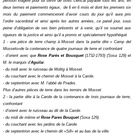
pension viagère pour lui servir de titres clérical payable tous les ans, en
deux termes et paiements égaux, de 6 en 6 mois et dont les premiers six
mois du paiement commenceront d’avoir cours du jour qu’il aura pris
l’ordre sacerdotal et ainsi après les autres années, ce pareil jour, sous
peine d’obligation de ses bien présents et à venir, qu’il se soumet aux
rigueurs de la justice et ainsi qu’il a promis et spécialement hypothéqué
1 - une pièce de terre champ à Mosset dans la partie dite « Camp del
Mosseto»de la contenance de quatre journaux de terre et confrontant
- d’orient avec que
Rose Parès et Bousquet
(1732-1793) (Sosa 129) et
M. le marquis d’
Aguila
r.
- du midi avec le ruisseau de Molitg à Mosset.
- du couchant avec le chemin de Mosset à la Carole.
- de septentrion avec M. l’abbé de Prades.
Plus d’autres pièces de terre dans les terroirs de Mosset.
2 - la partie dite à la Carole de la contenance de trois journaux de terre,
confrontant
- d’orient avec le ruisseau au dit de la Carole.
- du midi de même et
Rose Pares Bouquet
(Sosa 129).
- du couchant avec les jardins de la Carole.
- de septentrion avec le chemin dit «Sill» et au bas de la ville.