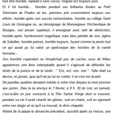
faut être humble, répétait-il sans cesse, l'orgueil est toujours puni.
Et il fut humble.... Humble pendant ses brillantes études au Petit
Séminaire de Prades où les, premiers prix couronnèrent toujours ses
efforts, humble après ses succès universitaires, humble au collège Saint
Louis de Gonzague ou, au témoignage de Monseigneur l'Archevêque de
Bourges, son ancien supérieur, il enseignait avec tant de distinction;
humble après l'achèvement magnifique mais bien pénible de son, église
de Saleilles, humble partout, humble toujours, fuyant comme la peste tout
ce qui aurait pu lui valoir un quelconque des hochets de la vanité
humaine...
Son humilité cependant ne l'empêchait pas de cacher, sous de frêles
apparences une âme indomptable quand il s'agissait de défendre les
droits de la justice et de la vérité : " Est, est; non, non ". Telle était sa
devise, et jamais, quoi qu'il ait pu lui en coûter, il ne s'en est écarté.
De pareilles qualités devaient mériter à notre cher disparu la mort promise
aux justes. Dieu la lui envoya le 7 février, à 9 h. 30 du soir, un samedi,
c'est-à-dire un jour consacré à la Très Sainte Vierge dont si souvent,
pendant sa vie il avait chanté les gloires, soit en chaire, soit en égrenant
entre ses doigts et où qu'il se trouvait, le divin chapelet.
Atteint de la grippe le dimanche précédent, aussitôt après sa messe, une