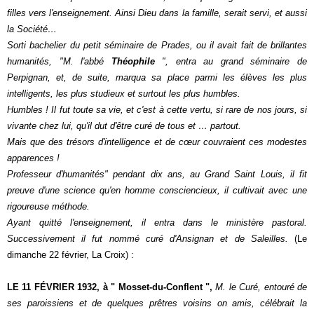
filles vers l'enseignement. Ainsi Dieu dans la famille, serait servi, et aussi
la Société…
Sorti bachelier du petit séminaire de Prades, ou il avait fait de brillantes
humanités, "M. l'abbé
Théophile
", entra au grand séminaire de
Perpignan, et, de suite, marqua sa place parmi les élèves les plus
intelligents, les plus studieux et surtout les plus humbles.
Humbles ! Il fut toute sa vie, et c'est à cette vertu, si rare de nos jours, si
vivante chez lui, qu'il dut d'être curé de tous et … partout.
Mais que des trésors d'intelligence et de cœur couvraient ces modestes
apparences !
Professeur d'humanités" pendant dix ans, au Grand Saint Louis, il fit
preuve d'une science qu'en homme consciencieux, il cultivait avec une
rigoureuse méthode.
Ayant quitté l'enseignement, il entra dans le ministère pastoral.
Successivement il fut nommé curé d'Ansignan et de Saleilles.
(Le
dimanche 22 février, La Croix) :
LE 11 FÉVRIER 1932, à " Mosset-du-Conflent ",
M. le Curé, entouré de
ses paroissiens et de quelques prêtres voisins on amis, célébrait la