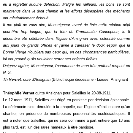
eu à regretter aucune défection. Malgré les railleurs, les bons se sont
maintenus dans le droit chemin et les efforts désespérés des méchants
ont misérablement échoué.
Il me plaît de vous dire, Monseigneur, avant de finie cette relation déjà
peut-être trop longue, que la fête de l'Immaculée Conception, le 8
décembre été célébrée dans l'église d'Ansignan avec solennité comme
aux jours de grands offices et j'aime à caresser le doux espoir que la
Bonne Vierge n'oubliera pas ceux qui, en ces circonstances particulières,
lui ont prouvé qu'ils voulaient rester ses enfants fidèles.
Daignez agréer, Monseigneur, l'assurance de mon très profond respect en
N. S
.
Th Vernet,
curé d'Ansignan.
(Bibliothèque diocésaine - Liasse Ansignan)
Théophile Vernet
quitte Ansignan pour Saleilles le 20-08-1911.
Le 12 mars 1911, Saleilles est érigé en paroisse par décision épiscopale.
La cérémonie s'est déroulée à la chapelle, car l'église n'était encore qu'un
chantier, en présence de nombreuses personnalités ecclésiastiques. Il
est à noter que Saleilles, qui ne sera commune à part entière que 13 ans
plus tard, est l'un des rares hameaux à être paroisse.