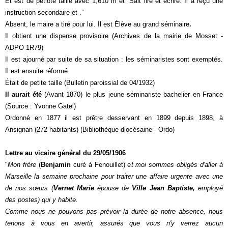
Et est de petiote taille avec 1,610 m et “Sait lire et écrire. Il a reçu une
instruction secondaire et .”
Absent, le maire a tiré pour lui. Il est Élève au grand séminaire
.
Il obtient une dispense provisoire (Archives de la mairie de Mosset -
ADPO 1R79)
Il est ajourné par suite de sa situation : les séminaristes sont exemptés.
Il est ensuite réformé.
Était de petite taille (Bulletin paroissial de 04/1932)
Il aurait été
(Avant 1870) le plus jeune séminariste bachelier en France
(Source : Yvonne Gatel)
Ordonné en 1877 il est prêtre desservant en 1899 depuis 1898, à
Ansignan (272 habitants) (Bibliothèque diocésaine - Ordo)
Lettre au vicaire général du 29/05/1906
"
Mon frère
(
Benjamin
curé à Fenouillet) e
t moi sommes obligés d'aller à
Marseille la semaine prochaine pour traiter une affaire urgente avec une
de nos sœurs (
Vernet Marie
épouse de
Ville Jean Baptiste,
employé
des postes) qui y habite.
Comme nous ne pouvons pas prévoir la durée de notre absence, nous
tenons à vous en avertir, assurés que vous n'y verrez aucun