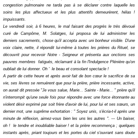
congestion pulmonaire ne tarda pas à se déclarer contre laquelle les
soins les plus affectueux et les plus attentifs demeurèrent, hélas !
impuissants.
Le vendredi soir, à 6 heures, le mal faisant des progrès le très dévoué
curé de Campôme, M. Solatges, lui proposa de lui administrer les
derniers sacrements, chose qu'il accepta avec uni bonheur visible. D'une
voix claire, nette, il répondit lui-même à toutes les prières du Rituel, se
découvrit pour recevoir Notre - Seigneur et présenta aux onctions ses
pauvres membres fatigués, réclamant à la fin l'Indulgence Plénière qu'on
oubliait de lui donner. Oh ' le beau et consolant spectacle !
A partir de cette heure et après avoir fait de bon cœur le sacrifice de sa
vie, ses lèvres se remuèrent que pour la prière, prière incessante, active,
on aurait dit pressée "Je vous salue, Marie... Sainte - Marie... " prière qu'il
n'interrompit qu'une seule fois pour répondre avec une force étonnante au
violent désir exprimé par soit frère d'avoir de lui, pour lui et ses sœurs, un
dernier mot, une suprême exhortation : " Soyez unis, s'écria-t-il après une
minute de réflexion, aimez-vous bien les uns les autres ". --- Un baiser,
oh ! le tendre et inoubliable baiser ! et la prière recommença ; quelques
instants après, priant toujours et les portes du ciel s'ouvrant sans doute