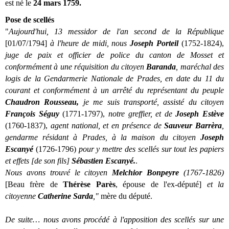
est né le
24 mars 1759.
Pose de scellés
"
Aujourd'hui, 13 messidor de l'an second de la République
[01/07/1794]
à l'heure de midi, nous
Joseph Porteil
(1752-1824),
juge de paix et officier de police du canton de Mosset et
conformément à une réquisition du citoyen
Baranda
, maréchal des
logis de la Gendarmerie Nationale de Prades, en date du 11 du
courant et conformément à un arrêté du représentant du peuple
Chaudron Rousseau,
je me suis transporté, assisté du citoyen
François Séguy
(1771-1797),
notre greffier, et de
Joseph Estève
(1760-1837),
agent national, et en présence de
Sauveur Barrèra
,
gendarme résidant à Prades, à la maison du citoyen
Joseph
Escanyé
(1726-1796)
pour y mettre des scellés sur tout les papiers
et effets [de son fils]
Sébastien Escanyé.
.
Nous avons trouvé le citoyen
Melchior Bonpeyre
(1767-1826)
[Beau frère de
Thérèse Parès
, épouse de l'ex-député]
et la
citoyenne
Catherine Sarda
,"
mère du député.
De suite… nous avons procédé à l'apposition des scellés sur une