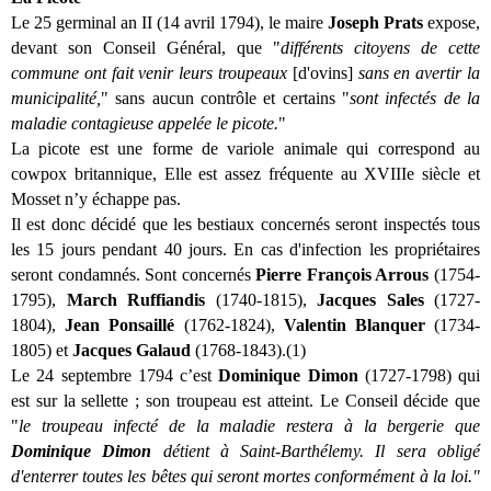
Le 25 germinal an II (14 avril 1794), le maire
Joseph Prats
expose,
devant son Conseil Général, que "
différents citoyens de cette
commune ont fait venir leurs troupeaux
[d'ovins]
sans en avertir la
municipalité,
" sans aucun contrôle et certains "
sont infectés de la
maladie contagieuse appelée le picote.
"
La picote est une forme de variole animale qui correspond au
cowpox britannique, Elle est assez fréquente au XVIIIe siècle et
Mosset n’y échappe pas.
Il est donc décidé que les bestiaux concernés seront inspectés tous
les 15 jours pendant 40 jours. En cas d'infection les propriétaires
seront condamnés. Sont concernés
Pierre François Arrous
(1754-
1795),
March Ruffiandis
(1740-1815),
Jacques Sales
(1727-
1804),
Jean Ponsaillé
(1762-1824),
Valentin Blanquer
(1734-
1805) et
Jacques Galaud
(1768-1843).(1)
Le 24 septembre 1794 c’est
Dominique Dimon
(1727-1798) qui
est sur la sellette ; son troupeau est atteint. Le Conseil décide que
"
le troupeau infecté de la maladie restera à la bergerie que
Dominique Dimon
détient à Saint-Barthélemy. Il sera obligé
d'enterrer toutes les bêtes qui seront mortes conformément à la loi."