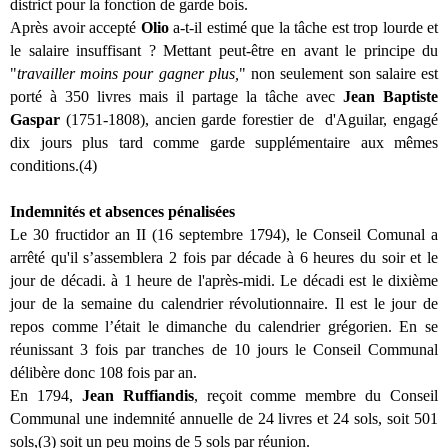
district pour la fonction de garde bois.
Après avoir accepté
Olio
a-t-il estimé que la tâche est trop lourde et
le salaire insuffisant ? Mettant peut-être en avant le principe du
"
travailler moins pour gagner plus,
" non seulement son salaire est
porté à 350 livres mais il partage la tâche avec
Jean Baptiste
Gaspar
(1751-1808), ancien garde forestier de d'Aguilar, engagé
dix jours plus tard comme garde supplémentaire aux mêmes
conditions.(4)
Indemnités et absences pénalisées
Le 30 fructidor an II (16 septembre 1794), le Conseil Comunal a
arrêté qu'il s’assemblera 2 fois par décade à 6 heures du soir et le
jour de décadi. à 1 heure de l'après-midi. Le décadi est le dixième
jour de la semaine du calendrier révolutionnaire. Il est le jour de
repos comme l’était le dimanche du calendrier grégorien. En se
réunissant 3 fois par tranches de 10 jours le Conseil Communal
délibère donc 108 fois par an.
En 1794,
Jean Ruffiandis
, reçoit comme membre du Conseil
Communal une indemnité annuelle de 24 livres et 24 sols, soit 501
sols,(3) soit un peu moins de 5 sols par réunion.