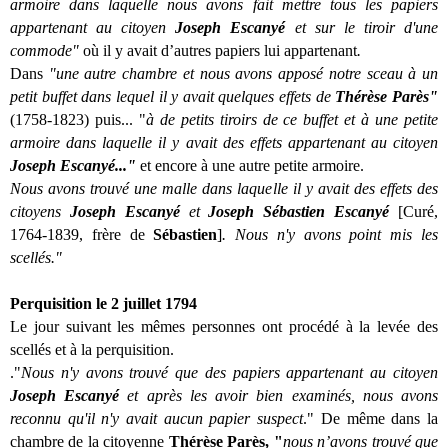
armoire dans laquelle nous avons fait mettre tous les papiers
appartenant au citoyen
Joseph Escanyé
et sur le tiroir d'une
commode"
où il y avait d’autres papiers lui appartenant
.
Dans
"une autre chambre et nous avons apposé notre sceau à un
petit buffet dans lequel il y avait quelques effets de
Thérèse Parès"
(1758-1823) puis... "
à de petits tiroirs de ce buffet et à une petite
armoire dans laquelle il y avait des effets appartenant au citoyen
Joseph Escanyé..."
et encore à une autre petite armoire.
Nous avons trouvé une malle dans laquelle il y avait des effets des
citoyens
Joseph Escanyé
et
Joseph Sébastien Escanyé
[Curé,
1764-1839, frère de
Sébastien
]
. Nous n'y avons point mis les
scellés."
Perquisition le 2 juillet 1794
Le jour suivant les mêmes personnes ont procédé à la levée des
scellés et à la perquisition.
."
Nous n'y avons trouvé que des papiers appartenant au citoyen
Joseph Escanyé
et après les avoir bien examinés, nous avons
reconnu qu'il n'y avait aucun papier suspect
." De même dans la
chambre de la citoyenne
Thérèse Parès, "
nous n’avons trouvé que