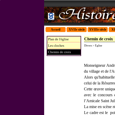
Accueil
XVIIe siècle
XVIIIe siècle
XI
Chemin de croix
Plan de l'église
Les cloches
Divers > Eglise
Chemin de croix
Monseigneur André-
du village et de l'
Alors qu'habituell
celui de la Résurre
Cette œuvre unique
avec le concours d
l’Amicale Saint Ju
La mise en scène réu
Le cadre est le po