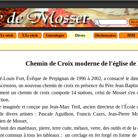
Rech
Xe siècle
XXe siècle
Généalogies
Divers
Dictionnaires
JDM
Chemin de Croix moderne de l'église de
Louis Fort, Évêque de Perpignan de 1996 à 2002, a consacré le dima
Ascension, un nouveau chemin de croix en présence du Père Jean-Baptist
ement un chemin de croix comporte 14 stations, celui de Mosset s'en di
ction.
 imaginée et conçue par Jean-Marc Treil, ancien directeur de l’École d
e divers artistes : Pascale Aguilhon, Francis Cazes, Jean-Pierre M
lien de Mosset.
nit des matériaux, pierre, terre cuite, métaux, verre, des outils et de la 
int commun à tous les tableaux : un cerclage en fer forgé en forme d