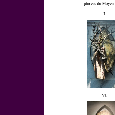
pincées du Moyen-
I
VI