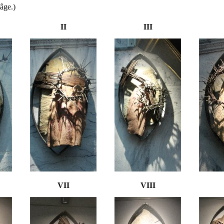
âge.)
II
III
VII
VIII