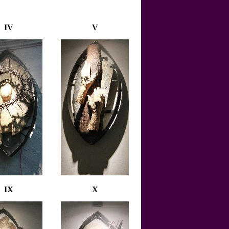
IV
V
IX
X