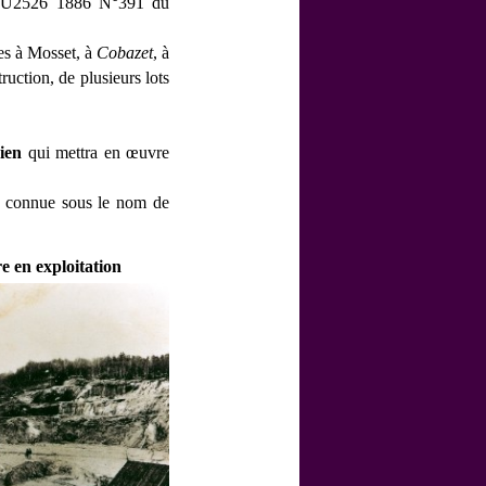
3U2526 1886 N°391 du
es à Mosset, à
Cobazet
, à
uction, de plusieurs lots
bien
qui mettra en
œuvre
ui connue sous le nom de
e en exploitation