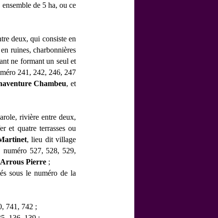
ce ensemble de 5 ha, ou ce
tre deux, qui consiste en
 en ruines, charbonnières
ant ne formant un seul et
numéro 241, 242, 246, 247
naventure Chambeu
, et
role, rivière entre deux,
er et quatre terrasses ou
Martinet
, lieu dit village
H. numéro 527, 528, 529,
Arrous Pierre
;
rtés sous le numéro de la
, 741, 742 ;
5, 136, 139 ;