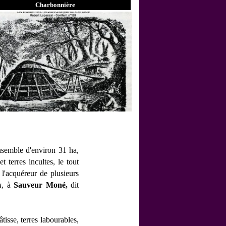
Charbonnière
nsemble d'environ 31 ha,
 terres incultes, le tout
à l'acquéreur de plusieurs
u
, à
Sauveur Moné,
dit
isse, terres labourables,