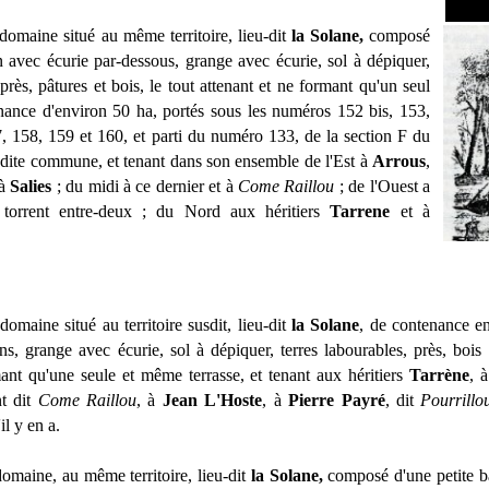
domaine situé au même territoire, lieu-dit
la Solane,
composé
n avec écurie par-dessous, grange avec écurie, sol à dépiquer,
 près, pâtures et bois, le tout attenant et ne formant qu'un seul
nance d'environ 50 ha, portés sous les numéros 152 bis, 153,
, 158, 159 et 160, et parti du numéro 133, de la section F du
ladite commune, et tenant dans son ensemble de l'Est à
Arrous
,
 à
Salies
; du midi à ce dernier et à
Come Raillou
; de l'Ouest a
torrent entre-deux ; du Nord aux héritiers
Tarrene
et à
omaine situé au territoire susdit, lieu-dit
la Solane
, de contenance e
 grange avec écurie, sol à dépiquer, terres labourables, près, bois et
mant qu'une seule et même terrasse, et tenant aux héritiers
Tarrène
, 
nt dit
Come Raillou
, à
Jean L'Hoste
, à
Pierre Payré
, dit
Pourrillo
'il y en a.
domaine, au même territoire, lieu-dit
la Solane,
composé d'une petite bât