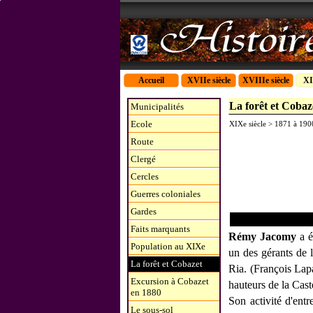
Accueil
XVIIe siècle
XVIIIe siècle
XI
La forêt et Cobaz
Municipalités
Ecole
XIXe siècle > 1871 à 190
Route
Clergé
Cercles
Guerres coloniales
Gardes
Faits marquants
Rémy Jacomy
a 
Population au XIXe
un des gérants de 
La forêt et Cobazet
Ria. (François Lap
Excursion à Cobazet
hauteurs de la Caste
en 1880
Son activité d'ent
Le sous-sol