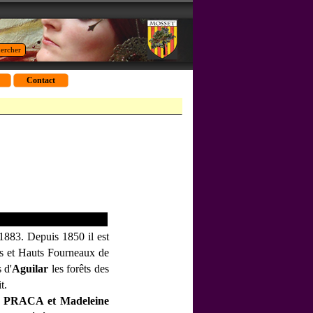
ercher
Contact
1883. Depuis 1850 il est
es et Hauts Fourneaux de
 d'
Aguilar
les forêts des
t.
e
PRACA
et Madeleine