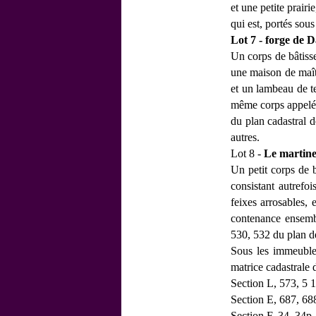
et une petite prair
qui est, portés sou
Lot 7 - forge de D
Un corps de bâtiss
une maison de maîtr
et un lambeau de te
même corps appel
du plan cadastral 
autres.
Lot 8 -
Le martine
Un petit corps de b
consistant autrefo
feixes arrosables, 
contenance ensembl
530, 532 du plan d
Sous les immeubles
matrice cadastrale
Section L, 573, 5 1
Section E, 687, 68
Section F, 34, 34p,