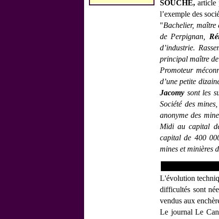
SOUCHE,
article
l’exemple des socié
"
Bachelier, maître
de Perpignan,
Ré
d’industrie. Rasse
principal maître de
Promoteur méconnu 
d’une petite dizai
Jacomy
sont les s
Société des mines,
anonyme des mines
Midi au capital d
capital de 400 000
mines et minières 
L'évolution techni
difficultés sont n
vendus aux enchère
Le journal Le Can