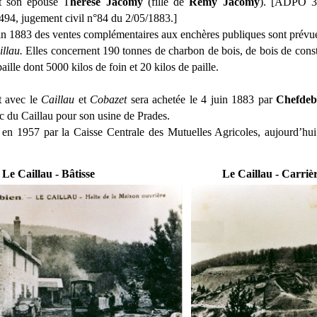
t son épouse T
hérèse Jacomy
(fille de
Rémy Jacomy
). [ADPO 
94, jugement civil n°84 du 2/05/1883.]
n 1883 des ventes complémentaires aux enchères publiques sont prévu
illau.
Elles concernent 190 tonnes de charbon de bois, de bois de constr
aille dont 5000 kilos de foin et 20 kilos de paille.
 avec le
Caillau
et
Cobazet
sera achetée le 4 juin 1883 par
Chefde
alc du Caillau pour son usine de Prades.
s en 1957
par la Caisse Centrale des Mutuelles Agricoles, aujourd’h
Le Caillau - Bâtisse
Le Caillau - Carrièr