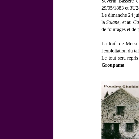
Séverin Bassère e
29/05/1883 et 3U24
Le dimanche 24 jui
la
Solane
, et au
Ca
de fourrages et de p
La forêt de Mosset
l'exploitation du t
Le tout sera repri
Groupama
.