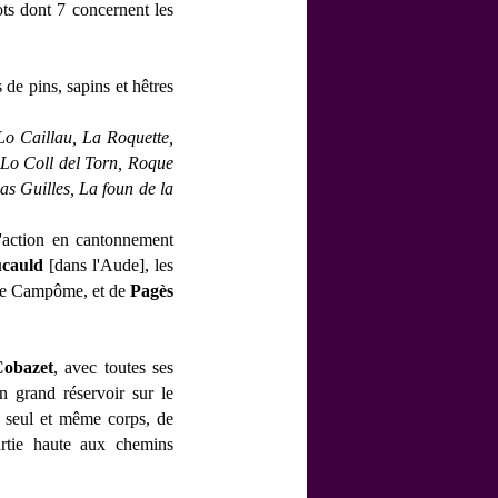
ots dont 7 concernent les
 de pins, sapins et hêtres
Lo Caillau, La
Roquette,
 Lo Coll del Torn, Roque
as Guilles, La foun de la
l'action en cantonnement
ucauld
[dans l'Aude], les
de Campôme, et de
Pagès
Cobazet
, avec toutes ses
n grand réservoir sur le
un seul et même corps, de
rtie haute aux chemins