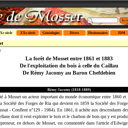
Rech
Xe siècle
XXe siècle
Généalogies
Divers
Dictionnaires
JDM
et
0
La forêt de Mosset entre 1861 et 1883
De l'exploitation du bois à celle du Caillau
De Rémy Jacomy au Baron Chefdebien
Rémy Jacomy (1818-1889)
été à Mosset un acteur important du monde
économique
entre 1860 et 
la Société des Forges de Ria qui devient en 1859 la Société des Forg
assat - Conflent n°129 - 1984). En 1861, il achète aux descendants des
llane dont il veut exploiter le bois et le charbon de bois qui y est produi
repreneur, en dehors de Mosset, est commentée dans l'article d'Edwig