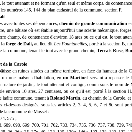
ie, le tout attenant et ne formant qu'un seul et même corps, de contenan
s les numéros 145, 144 du plan cadastral de la commune, section F.
alt
es avec toutes ses dépendances,
chemin de grande communication
en
e, une bâtisse où est établie aujourd'hui une scierie mécanique, forges
rre champ, de contenance d'environ 18 ares ou ce qui est, le tout atten
é
la forge de Dalt,
au lieu dit
Les Fountaneilles,
porté à la section B, 
de la commune, tenant le tout avec le grand chemin,
Terrals Rose
,
Bo
t de la Carole
âtisse en ruines situées au même territoire, en face du hameau de la Ca
is un une maison d'habitation, en
un Martinet
servant à repasser le f
en nature de jardin, le tout attenant et contigu, connu sous le nom de
e environ 10 ares, 27 centiares, ou ce qu'il est, porté à la section 
e ladite commune, tenant à
Roland Martin
, au chemin de la Carole, et
 ci-dessus désignés, sous les articles 2, 3, 4, 5, 6, 7 et 8t, sont po
 de la commune de Mosset :
74, 575 ;
8, 689, 690, 699, 700, 701, 702, 733, 734, 735, 736, 737, 738, 739, 740
 35, 36, 36p, 35, 37p, 40, 128, 129, 129p, 146p, 127, 128, 129, 132, 13