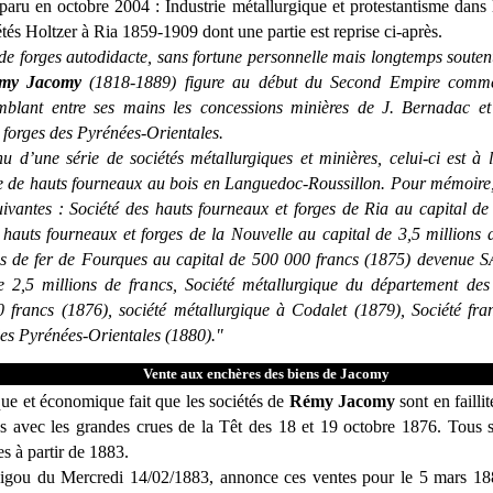
 paru en octobre 2004 : Industrie métallurgique et protestantisme dans 
tés Holtzer à Ria 1859-1909 dont une partie est reprise ci-après.
 de forges autodidacte, sans fortune personnelle mais longtemps sout
my Jacomy
(1818-1889) figure au début du Second Empire comme 
mblant entre ses mains les concessions minières de J. Bernadac et 
 forges des Pyrénées-Orientales.
d’une série de sociétés métallurgiques et minières, celui-ci est à l
ne de hauts fourneaux au bois en Languedoc-Roussillon. Pour mémoire, 
uivantes : Société des hauts fourneaux et forges de Ria au capital d
 hauts fourneaux et forges de la Nouvelle au capital de 3,5 millions 
 de fer de Fourques au capital de 500 000 francs (1875) devenue SA
e 2,5 millions de francs, Société métallurgique du département des
 francs (1876), société métallurgique à Codalet (1879), Société fran
des Pyrénées-Orientales (1880)."
Vente aux enchères des biens de Jacomy
que et économique fait que les sociétés de
Rémy Jacomy
sont en failli
ées avec les grandes crues de la Têt des 18 et 19 octobre 1876. Tous 
s à partir de 1883.
igou du Mercredi 14/02/1883, annonce ces ventes pour le 5 mars 188