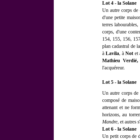
Lot 4 - la Solane
Un autre corps de 
d'une petite maiso
terres labourables,
corps, d'une conte
154, 155, 156, 157
plan cadastral de 
à
Lavila
, à
Not
et
Mathieu Verdié,
l'acquéreur.
Lot 5 - la Solane
Un autre corps de d
composé de maisons,
attenant et ne for
horizons, au torre
Mandre
, et autres s
Lot 6
-
la Solane
Un petit corps de 