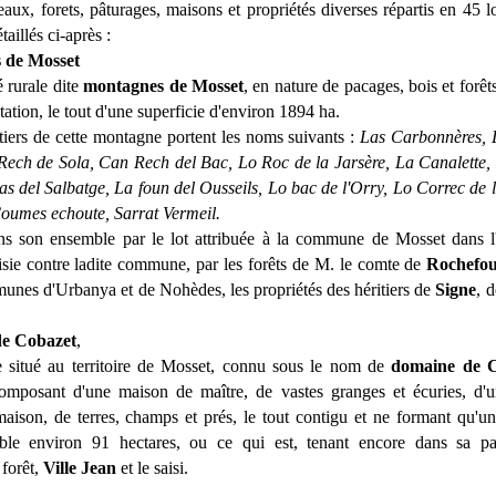
aux, forets, pâturages, maisons et propriétés diverses répartis en 45 l
aillés ci-après :
s de Mosset
 rurale dite
montagnes de Mosset
, en nature de pacages, bois et forêts
tation, le tout d'une superficie d'environ 1894 ha.
rtiers de cette montagne portent les noms suivants :
Las Carbonnères, 
ech de Sola, Can Rech del Bac, Lo Roc de la Jarsère, La Canalette,
s del Salbatge, La foun del Ousseils, Lo bac de l'Orry, Lo Correc de l
Coumes echoute, Sarrat Vermeil.
ans son ensemble par le lot attribuée à la commune de Mosset dans 
aisie contre ladite commune, par les forêts de M. le comte de
Rochefo
munes d'Urbanya et de Nohèdes, les propriétés des héritiers de
Signe
, 
de Cobazet
,
situé au territoire de Mosset, connu sous le nom de
domaine de 
omposant d'une maison de maître, de vastes granges et écuries, d'u
 maison, de terres, champs et prés, le tout contigu et ne formant qu'
le environ 91 hectares, ou ce qui est, tenant encore dans sa pa
 forêt,
Ville Jean
et le saisi.