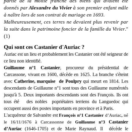
partie de la moitié franche des biens qui avaient été
donnés par
Alexandre du Vivier
à son premier enfant mâle
à naître lors de son contrat de mariage en 1693.
Malheureusement, ces terres ne devaient plus revenir par
la suite dans le patrimoine foncier de la famille du Vivier
."
(1)
Qui sont ces Castanier d'Auriac ?
Auriac est un lieu et probablement les Castanier ont été seigneur de
ce lieu non identifié.
Guillaume n°1 Castanier
, procureur du présidential de
Carcassone, vivant en 1600, décède en 1625. La branche s'éteint
avec
Catherine, marquise de Poulpry
qui meurt en 1814. Les
descendants de Guillaume n°1 sont tous des Guillaume numérotés
jusqu'à 5. Deux importants descendants sont des François. Ils ont
tous été des nobles popriétaires terriens du Languedoc qui
occupent aussi des postes importants en province et à Paris.
L'acquéreur de Salvanère est
François n°1 Castanier
d’Auriac
,
né
Castanier
le 16/11/1676 à Carcassonne de
Guillaume n°3
d’Auriac
(1646-1705) et de Marie Raynaud. Il décède le