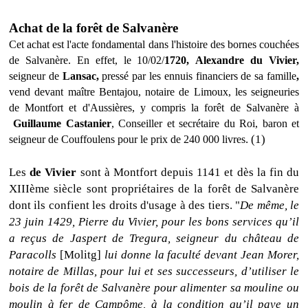
Achat de la forêt de Salvanère
Cet achat est l'acte fondamental dans l'histoire des bornes couchées
de Salvanère. En effet, le 10/02/
1720,
Alexandre du Vivier,
seigneur de
Lansac,
pressé par les ennuis financiers de sa famille
,
vend devant maître Bentajou, notaire de Limoux, les seigneuries
de Montfort et d'Aussières, y compris la forêt de Salvanère à
Guillaume Castanier
, Conseiller et secrétaire du Roi, baron et
. (1)
seigneur de Couffoulens pour le prix de 240 000 livres
Les
de Vivier
sont à Montfort depuis 1141 et dès la fin du
XIIIème siècle sont propriétaires de la forêt de Salvanère
dont ils confient les droits d'usage à des tiers. "
De même, le
23 juin 1429, Pierre du Vivier, pour les bons services qu’il
a reçus de Jaspert de Tregura, seigneur du château de
Paracolls
[Molitg]
lui donne la faculté devant Jean Morer,
notaire de Millas, pour lui et ses successeurs, d’utiliser le
bois de la forêt de Salvanère pour alimenter sa mouline ou
moulin à fer de Campôme, à la condition qu’il paye un