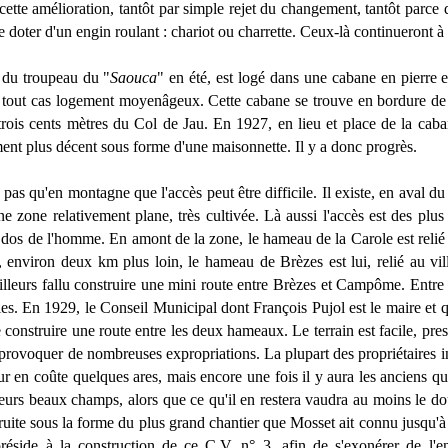
ette amélioration, tantôt par simple rejet du changement, tantôt parce
 doter d'un engin roulant : chariot ou charrette. Ceux-là continueront à u
 du troupeau du "
Saouca
" en été, est logé dans une cabane en pierre e
n tout cas logement moyenâgeux. Cette cabane se trouve en bordure de 
trois cents mètres du Col de Jau. En 1927, en lieu et place de la cab
ent plus décent sous forme d'une maisonnette. Il y a donc progrès.
 a pas qu'en montagne que l'accès peut être difficile. Il existe, en aval du 
ne zone relativement plane, très cultivée. Là aussi l'accès est des plus
 dos de l'homme. En amont de la zone, le hameau de la Carole est relié 
, environ deux km plus loin, le hameau de Brèzes est lui, relié au 
'ailleurs fallu construire une mini route entre Brèzes et Campôme. Entre l
les. En 1929, le Conseil Municipal dont François Pujol est le maire et q
e construire une route entre les deux hameaux. Le terrain est facile, pre
 provoquer de nombreuses expropriations. La plupart des propriétaires i
eur en coûte quelques ares, mais encore une fois il y aura les anciens qui
eurs beaux champs, alors que ce qu'il en restera vaudra au moins le doub
ruite sous la forme du plus grand chantier que Mosset ait connu jusqu'à 
préside à la construction de ce C.V. n° 3, afin de s'exonérer de l'ent