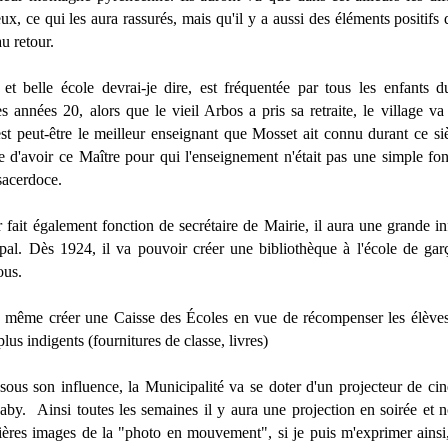
x, ce qui les aura rassurés, mais qu'il y a aussi des éléments positifs q
u retour.
 et belle école devrai-je dire, est fréquentée par tous les enfants du
 années 20, alors que le vieil Arbos a pris sa retraite, le village v
est peut-être le meilleur enseignant que Mosset ait connu durant ce si
e d'avoir ce Maître pour qui l'enseignement n'était pas une simple fon
sacerdoce.
 fait également fonction de secrétaire de Mairie, il aura une grande in
al. Dès 1924, il va pouvoir créer une bibliothèque à l'école de garç
ous.
 même créer une Caisse des Écoles en vue de récompenser les élèves 
lus indigents (fournitures de classe, livres)
sous son influence, la Municipalité va se doter d'un projecteur de ci
Baby. Ainsi toutes les semaines il y aura une projection en soirée et 
ières images de la "photo en mouvement", si je puis m'exprimer ainsi,