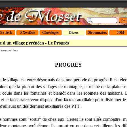
Rech
Xe siècle
XXe siècle
Généalogies
Divers
Dictionnaires
JDM
le d'un village pyrénéen - Le Progrès
Bousquet Jean
PROGRÈS
le village est entré désormais dans une période de progrès. Il est électr
 alors que la plupart des villages de montagne, et même de la plaine ro
u coule dans les fontaines et bientôt dans les robinets des maisons. 
 et le facteur/receveur dispose d'un facteur auxiliaire pour distribuer le 
d'ailleurs un des derniers auxiliaires des PTT.
s hommes sont "sortis" de chez eux. Certes ils sont allés combattre, m
leur montagne pyrénéenne. Ils auront vu que dans cet ailleurs les diff