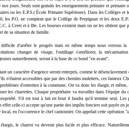
 nos jours. Seuls sont gratuits les enseignements primaire et primaire 
res ou les E.P.S.( École Primaire Supèrieure). Dans les Collèges et l
0, les P.O. ne comptent que le Collège de Perpignan et les deux E.P.
 C.C. à Ceret et à Ille. Les bourses existent mais on ne les obtient que
et de sa situation de famille.
a difficile d'arrêter le progrès mais en même temps nous verrons l
oitations changer de visage, l'outillage s'améliorer, la mécanisation
eunes naturellement, seront à la base de ce bond "en avant".
tant un caractère d'urgence seront entrepris, comme le désenclavement
'ils n'étaient accessibles que par des chemins muletiers, ces fameux C
 problèmes d'entretien à la commune. On va donc les élargir, et même, si
sser les charrettes. Chaque propriétaire va travailler dans l'équipe du
propriété. S'il est tout à fait en bout il faudra qu'il termine seul. Le
 effet celle-ci accepte qu'une partie des impôts fonciers soit payée en jo
 local, en l'occurrence le chef cantonnier. On appelait cette opération
"a
élargis, le charroi va devenir plus facile et plus efficace. Naturellem