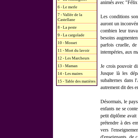
animés avec "Félix 
6 - Le merle
7 - Vallée de la
Les conditions son
Castellane
auront un inconvéni
8 - La peste
combien leur travai
9 - La cargolade
besoins augmentent,
10 - Mosset
parfois cruelle, d
11 - Mort du lavoir
intempéries, aux ma
12 - Les Marcheurs
13 - Maman
Je crois pouvoir d
Jusque là les dépa
14 - Les maires
subalternes dans l
15 - Table des matières
autrement dit des e
Désormais, le paysa
enfants ne se conte
petit diplôme avait
prétendre à des emp
vers l'enseignemen
d'enseignants, de c