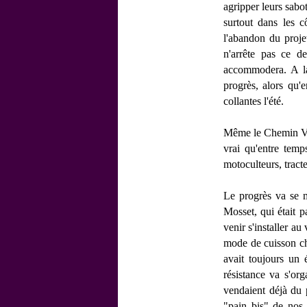
agripper leurs sabo
surtout dans les 
l'abandon du proje
n'arrête pas ce d
accommodera. A la 
progrès, alors qu'
collantes l'été.
Même le Chemin Vici
vrai qu'entre temp
motoculteurs, trac
Le progrès va se ma
Mosset, qui était 
venir s'installer au
mode de cuisson cha
avait toujours un 
résistance va s'org
vendaient déjà du p
"pain bis" de nos 