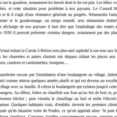
ts sur le goudron, notamment les bœufs dont le fer est plat. Les bêtes vo
côtes, et cette situation pose problème à nos paysans. Le Conseil
t et là il s'agit d'une résistance générale au progrès. Néanmoins l'ad
ernier et le goudronnage, un temps retardé, sera néanmoins réalis
décharge de nos paysans il faut dire que l'asphaltage des routes a
en 1930 il pouvait présenter certains dangers, notamment par des plaqu
nal reliant la Carole à Brèzes sera plus tard asphalté à son tour aux fr
s les charrettes et autres chariots ont disparu cédant les places au
teurs, camions et camionnettes, fourgons…
nifester encore par l'installation d'une boulangerie au village. Juli
parti comme mitron quelques années plutôt et qui est devenu un excelle
 village avec sa famille. Il créera la boulangerie qui existera jusqu'à cette
ngera. Au début, Julien ne chauffait son four qu'au feu de bois et, prè
énorme bûcher ; puis viendra le chauffage au fuel et enfin l'électric
aniser. Quelques habitants vont, d'emblée, devenir les premiers clients 
ain qu'ils faisaient venir de Prades, ce qu'on appelait alors "le pain
fours familiaux. Certaines familles consommeront encore, pendant q