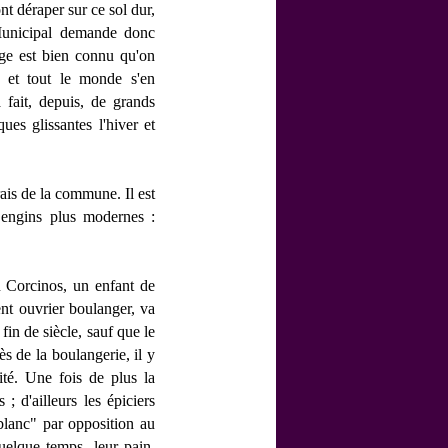
nt déraper sur ce sol dur,
 Municipal demande donc
age est bien connu qu'on
é et tout le monde s'en
 fait, depuis, de grands
es glissantes l'hiver et
ais de la commune. Il est
x engins plus modernes :
en Corcinos, un enfant de
nt ouvrier boulanger, va
 fin de siècle, sauf que le
s de la boulangerie, il y
ité. Une fois de plus la
; d'ailleurs les épiciers
 blanc" par opposition au
uelque temps, leur pain.