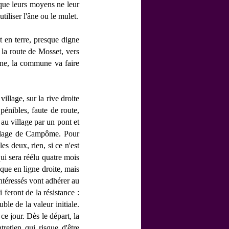
 que leurs moyens ne leur
tiliser l'âne ou le mulet.
t en terre, presque digne
la route de Mosset, vers
ane, la commune va faire
village, sur la rive droite
 pénibles, faute de route,
au village par un pont et
village de Campôme. Pour
es deux, rien, si ce n'est
ui sera réélu quatre mois
sque en ligne droite, mais
ntéressés vont adhérer au
 feront de la résistance :
le de la valeur initiale.
ce jour. Dès le départ, la
retien qui risque d'être