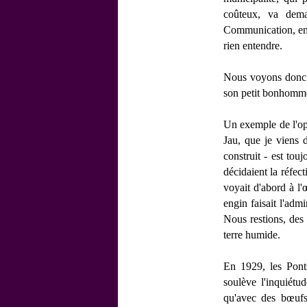
coûteux, va dema
Communication, en p
rien entendre.
Nous voyons donc q
son petit bonhomme 
Un exemple de l'op
Jau, que je viens d
construit - est tou
décidaient la réfect
voyait d'abord à l'
engin faisait l'adm
Nous restions, des 
terre humide.
En 1929, les Pont
soulève l'inquiétu
qu'avec des bœufs