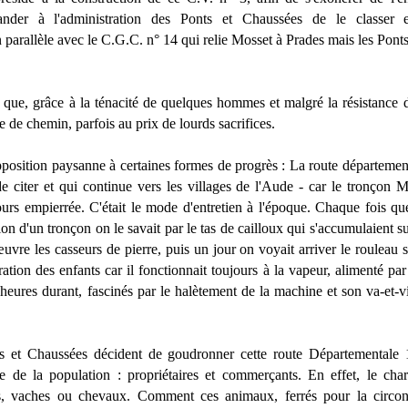
nder à l'administration des Ponts et Chaussées de le classe
arallèle avec le C.G.C. n° 14 qui relie Mosset à Prades mais les Pont
ue, grâce à la ténacité de quelques hommes et malgré la résistance des
de chemin, parfois au prix de lourds sacrifices.
position paysanne à certaines formes de progrès : La route départemen
e citer et qui continue vers les villages de l'Aude - car le tronçon 
jours empierrée. C'était le mode d'entretien à l'époque. Chaque fois q
ion d'un tronçon on le savait par le tas de cailloux qui s'accumulaient s
œuvre les casseurs de pierre, puis un jour on voyait arriver le rouleau 
iration des enfants car il fonctionnait toujours à la vapeur, alimenté p
heures durant, fascinés par le halètement de la machine et son va-et-vie
s et Chaussées décident de goudronner cette route Départementale 1
de de la population : propriétaires et commerçants. En effet, le char
, vaches ou chevaux. Comment ces animaux, ferrés pour la circons