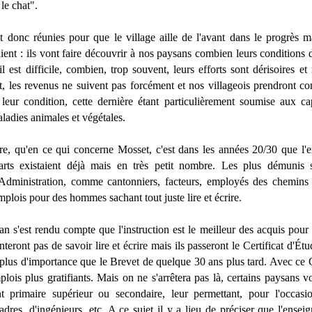
le chat".
t donc réunies pour que le village aille de l'avant dans le progrès m
ent : ils vont faire découvrir à nos paysans combien leurs conditions d
l est difficile, combien, trop souvent, leurs efforts sont dérisoires e
 les revenus ne suivent pas forcément et nos villageois prendront con
e leur condition, cette dernière étant particulièrement soumise aux ca
ladies animales et végétales.
ire, qu'en ce qui concerne Mosset, c'est dans les années 20/30 que l
rts existaient déjà mais en très petit nombre. Les plus démunis so
'Administration, comme cantonniers, facteurs, employés des chemins d
mplois pour des hommes sachant tout juste lire et écrire.
n s'est rendu compte que l'instruction est le meilleur des acquis pour
nteront pas de savoir lire et écrire mais ils passeront le Certificat d'É
 plus d'importance que le Brevet de quelque 30 ans plus tard. Avec ce C
lois plus gratifiants. Mais on ne s'arrêtera pas là, certains paysans v
t primaire supérieur ou secondaire, leur permettant, pour l'occasi
adres, d'ingénieurs, etc. A ce sujet il y a lieu de préciser que l'ens