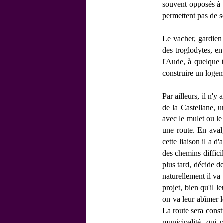
souvent opposés à c
permettent pas de se
Le vacher, gardien
des troglodytes, e
l'Aude, à quelque 
construire un logem
Par ailleurs, il n'y
de la Castellane, u
avec le mulet ou le
une route. En aval
cette liaison il a d
des chemins diffici
plus tard, décide d
naturellement il va
projet, bien qu'il l
on va leur abîmer l
La route sera const
municipalité, qui 