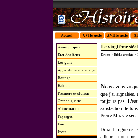
Accueil
XVIIe siècle
XVIIIe siècle
XI
Le vingtième sièc
Avant propos
Etat des lieux
Divers > Bibliographie >
Les gens
Agriculture et élévage
Battage
N
Habitat
ous avons vu que 
Première évolution
que j'ai signalées,
Grande guerre
toujours pas. L'ea
satisfaction de tous
Alimentation
Pierre Mir. Ce sera 
Paysages
Eau
Durant la guerre le
Poste
ailleurs" que dans 