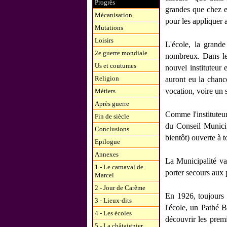
Progrès
grandes que chez eu
Mécanisation
pour les appliquer a
Mutations
Loisirs
L'école, la grande
2e guerre mondiale
nombreux. Dans les
Us et coutumes
nouvel instituteur 
Religion
auront eu la chanc
vocation, voire un 
Métiers
Après guerre
Comme l'instituteur
Fin de siècle
du Conseil Municip
Conclusions
bientôt) ouverte à t
Epilogue
Annexes
La Municipalité va
1 - Le carnaval de
porter secours aux p
Marcel
2 - Jour de Carême
En 1926, toujours 
3 - Lieux-dits
l'école, un Pathé 
4 - Les écoles
découvrir les prem
5 - La châtaignier